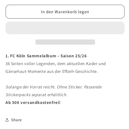
Menge
Menge
für
für
In den Warenkorb legen
1.
1.
FC
FC
Köln
Köln
Sammelalbum
Sammelalbum
–
–
Saison
Saison
25/26
25/26
1. FC Köln Sammelalbum – Saison 25/26
36 Seiten voller Legenden, dem aktuellen Kader und
Gänsehaut-Momente aus der Effzeh-Geschichte.
Solange der Vorrat reicht. Ohne Sticker. Passende
Stickerpacks separat erhältlich.
Ab 50€ versandkostenfrei!
Share