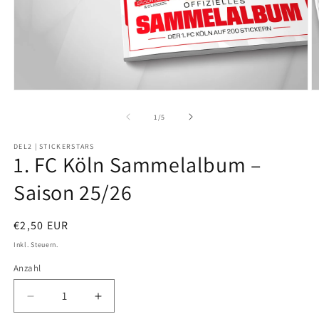
Medien
M
1
2
in
in
von
1
/
5
Modal
M
öffnen
ö
DEL2 | STICKERSTARS
1. FC Köln Sammelalbum –
Saison 25/26
Normaler
€2,50 EUR
Preis
Inkl. Steuern.
Anzahl
Verringere
Erhöhe
die
die